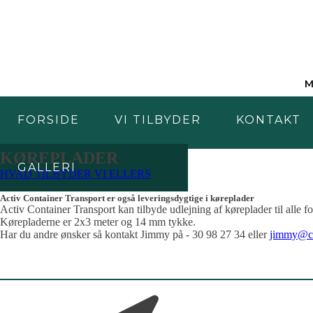
M
FORSIDE
VI TILBYDER
KONTAKT
KØREPLADER
GALLERI
HVAD TILBYDER VI ELLERS
Activ Container Transport er også leveringsdygtige i køreplader
Activ Container Transport kan tilbyde udlejning af køreplader til alle f
Kørepladerne er 2x3 meter og 14 mm tykke.
Har du andre ønsker så kontakt Jimmy på - 30 98 27 34 eller
jimmy@co