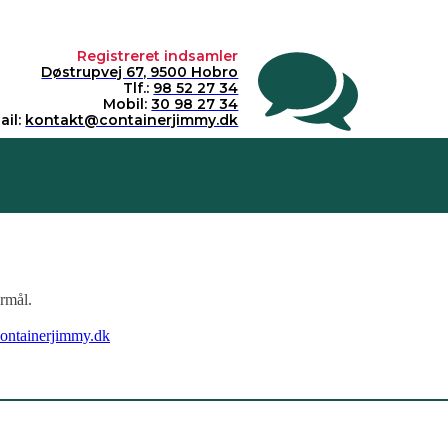
Registreret indsamler
Døstrupvej 67, 9500 Hobro
Tlf.:
98 52 27 34
Mobil:
30 98 27 34
ail:
kontakt@containerjimmy.dk
ormål.
ntainerjimmy.dk